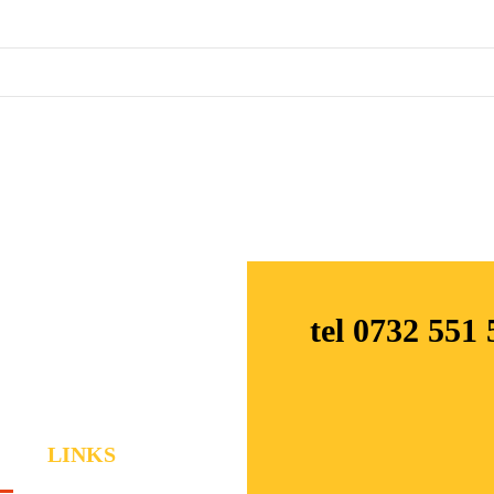
tel 0732 551 
calificați!
EFUL
LINKS
ORE DE
INTERVENȚI
CLIENTI PARTICULA