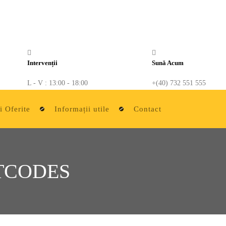
Intervenții
Sună Acum
L - V : 13:00 - 18:00
+(40) 732 551 555
i Oferite
Informații utile
Contact
TCODES