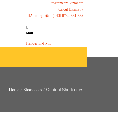
Programează vizionare
Calcul Estimativ
Ai o urgență – (+40) 0732-551-555
Mail
Hello@mr-fix.it
Home
Shortcodes
Content Shortcodes