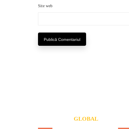
Site web
Firmă de încredere cu specialiști 
ABOUT OUR
GLOBAL
US