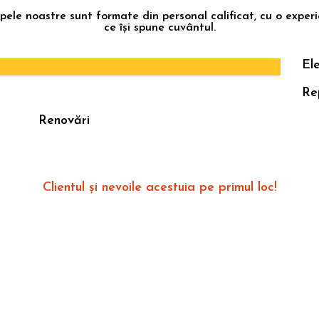
pele noastre sunt formate din personal calificat, cu o exper
ce își spune cuvântul.
Ele
Re
Renovări
Garanția Calității
Clientul și nevoile acestuia pe primul loc!
tru a evita orice fel de neplăceri, precum și situațiile care pun în pericol sigur
ei tale, iți recomandăm să apelezi la un serviciu de montaj specializat care reuș
îți transforme casa într-un timp record și într-un mod sigur și atent.
184
4.67