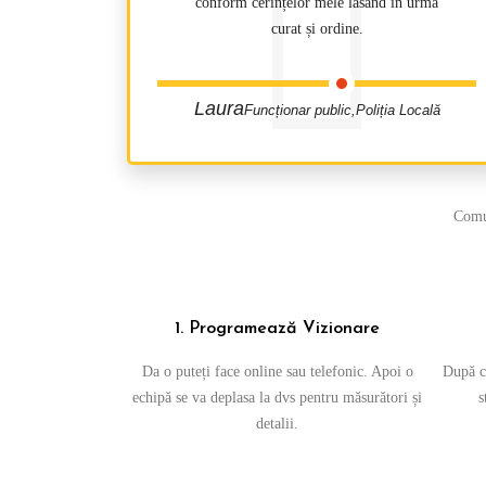
conform cerințelor mele lăsând în urmă
curat și ordine.
Laura
Funcționar public,Poliția Locală
Comun
1. Programează Vizionare
Da o puteți face online sau telefonic. Apoi o
După ce
echipă se va deplasa la dvs pentru măsurători și
s
detalii.