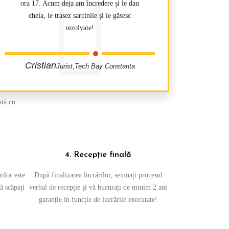
ora 17. Acum deja am încredere și le dau
cheia, le trasez sarcinile și le găsesc
rezolvate!
Cristian
Jurist,Tech Bay Constanta
ată cu
4. Recepție finală
rilor este
După finalizarea lucrărilor, semnați procesul
ă scăpați
verbal de recepție și vă bucurați de minim 2 ani
garanție în funcție de lucrările executate!