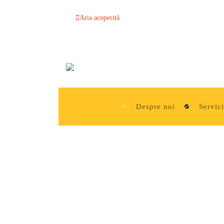
Aria acoperită
Mr-FIX.it
Despre noi
Servici