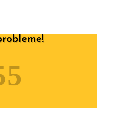
probleme!
55