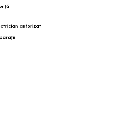
iență
ctrician autorizat
parații
anța
ește să
8