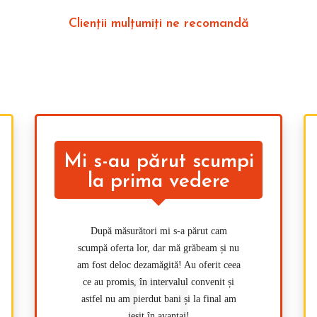
Clienții mulțumiți ne recomandă
laborat cu ei pentru că sunt foarte comunicativi și mi-au înțeles nevoile, au mă
au calculat și au găsit pentru mine mai multe soluții în bugetul disponibil.
Mi s-au părut scumpi
la prima vedere
După măsurători mi s-a părut cam
scumpă oferta lor, dar mă grăbeam și nu
am fost deloc dezamăgită! Au oferit ceea
ce au promis, în intervalul convenit și
astfel nu am pierdut bani și la final am
ieșit în avantaj!