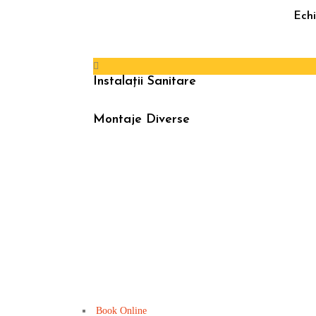
Echi
Instalații Sanitare
Montaje Diverse
Pen
famili
126
Book Online