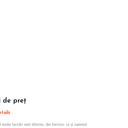
Personal Calificat
 de preț
talii
 multe lucrări sunt diferite, din fericire, ca și oamenii