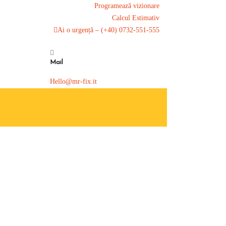
Programează vizionare
Calcul Estimativ
Ai o urgență – (+40) 0732-551-555
Mail
Hello@mr-fix.it