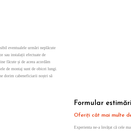
Proiecte Finalizate
Rating Pozitiv
ibil eventualele urmări neplăcute
 sau instalații efectuate de
bine făcute și de aceea acordăm
nele de montaj sunt de obicei lungi.
e dorim cabeneficiarii noștri să
Formular estimări
Oferiți cât mai multe de
Experienta ne-a învățat că cele mai