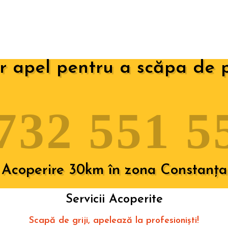
r apel pentru a scăpa de 
732 551 5
Acoperire 30km în zona Constanța
Servicii Acoperite
Scapă de griji, apelează la profesioniști!