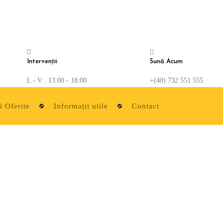
Intervenții
Sună Acum
L - V : 13:00 - 18:00
+(40) 732 551 555
i Oferite
Informații utile
Contact