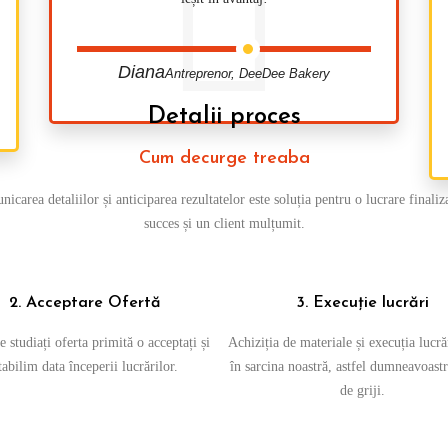
Diana
Antreprenor, DeeDee Bakery
Detalii proces
Cum decurge treaba
icarea detaliilor și anticiparea rezultatelor este soluția pentru o lucrare finaliz
succes și un client mulțumit.
2. Acceptare Ofertă
3. Execuție lucrări
 studiați oferta primită o acceptați și
Achiziția de materiale și execuția lucră
tabilim data începerii lucrărilor.
în sarcina noastră, astfel dumneavoastr
de griji.
Prețurile noastre