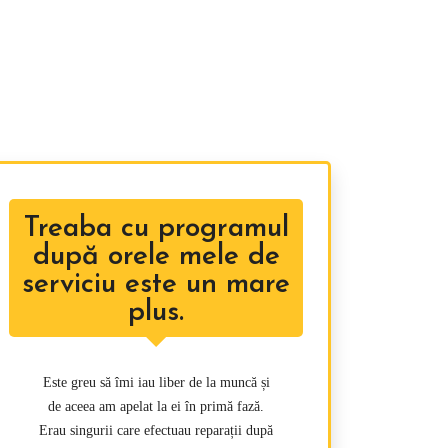
surat,
Treaba cu programul
după orele mele de
serviciu este un mare
plus.
Este greu să îmi iau liber de la muncă și
de aceea am apelat la ei în primă fază.
Erau singurii care efectuau reparații după