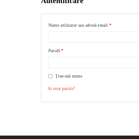
Autentificare
Obligatoriu
Nume utilizator sau adresă email
*
Obligatoriu
Parolă
*
Ține-mă minte
Ai uitat parola?