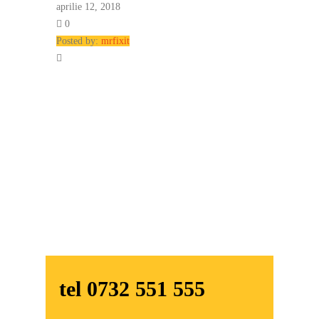
aprilie 12, 2018
0
Posted by:
mrfixit
Firmă de încredere cu specialiști calificați!
tel 0732 551 555